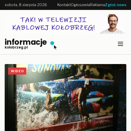
sobota, 8 sierpnia 2026
Kontakt
Ogłoszenia
Reklama
Zgłoś news
informacje
kołobrzeg.pl
WIDEO