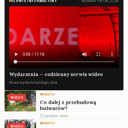
wydanie: 08.08.2026
SERWIS INFORMACYJNY
Wydarzenia — codzienny serwis wideo
Nowe wydanie każdego dnia
MIASTO
WIDEO
Co dalej z przebudową
bulwarów?
22 godziny temu
MIASTO
WIDEO