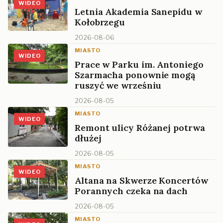
WIDEO
Letnia Akademia Sanepidu w
Kołobrzegu
2026-08-06
MIASTO
WIDEO
Prace w Parku im. Antoniego
Szarmacha ponownie mogą
ruszyć we wrześniu
2026-08-05
MIASTO
WIDEO
Remont ulicy Różanej potrwa
dłużej
2026-08-05
MIASTO
WIDEO
Altana na Skwerze Koncertów
Porannych czeka na dach
2026-08-05
MIASTO