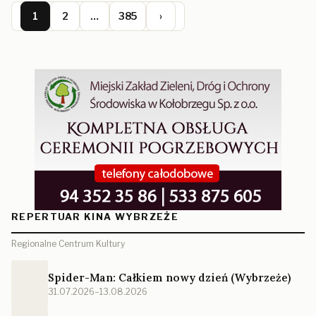
1
2
…
385
›
REPERTUAR KINA WYBRZEŻE
Regionalne Centrum Kultury
Spider-Man: Całkiem nowy dzień (Wybrzeże)
31.07.2026–13.08.2026