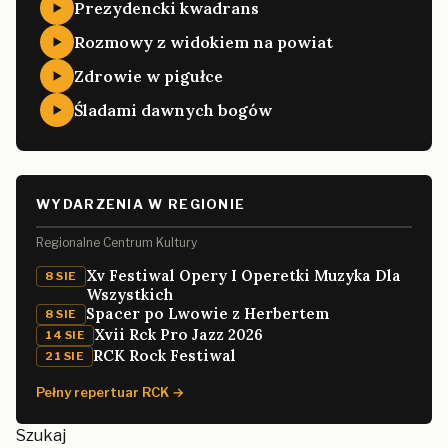
Prezydencki kwadrans
Rozmowy z widokiem na powiat
Zdrowie w pigułce
Śladami dawnych bogów
WYDARZENIA W REGIONIE
Regionalne Centrum Kultury
Xv Festiwal Opery I Operetki Muzyka Dla
8 SIE
Wszystkich
Spacer po Lwowie z Herbertem
8 SIE
Xvii Rck Pro Jazz 2026
14 SIE
RCK Rock Festiwal
21 SIE
Pełny repertuar RCK →
Szukaj