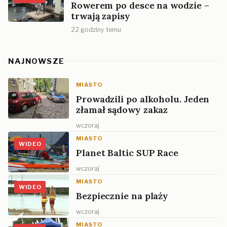
Rowerem po desce na wodzie –
trwają zapisy
22 godziny temu
NAJNOWSZE
MIASTO
Prowadzili po alkoholu. Jeden
złamał sądowy zakaz
wczoraj
MIASTO
WIDEO
Planet Baltic SUP Race
wczoraj
MIASTO
WIDEO
Bezpiecznie na plaży
wczoraj
MIASTO