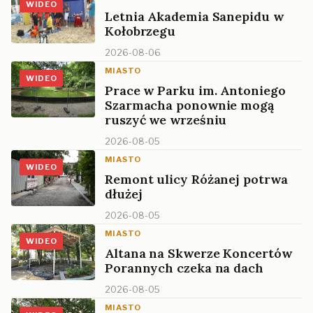
WIDEO
Letnia Akademia Sanepidu w
Kołobrzegu
2026-08-06
MIASTO
WIDEO
Prace w Parku im. Antoniego
Szarmacha ponownie mogą
ruszyć we wrześniu
2026-08-05
MIASTO
WIDEO
Remont ulicy Różanej potrwa
dłużej
2026-08-05
MIASTO
WIDEO
Altana na Skwerze Koncertów
Porannych czeka na dach
2026-08-05
MIASTO