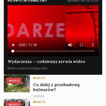
wydanie: 08.08.2026
SERWIS INFORMACYJNY
Wydarzenia — codzienny serwis wideo
Nowe wydanie każdego dnia
MIASTO
WIDEO
Co dalej z przebudową
bulwarów?
wczoraj
MIASTO
WIDEO