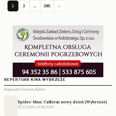
1
2
…
385
›
REPERTUAR KINA WYBRZEŻE
Regionalne Centrum Kultury
Spider-Man: Całkiem nowy dzień (Wybrzeże)
31.07.2026–13.08.2026