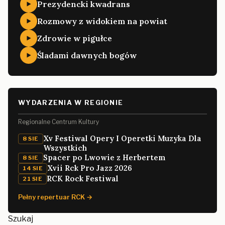
Prezydencki kwadrans
Rozmowy z widokiem na powiat
Zdrowie w pigułce
Śladami dawnych bogów
WYDARZENIA W REGIONIE
Regionalne Centrum Kultury
Xv Festiwal Opery I Operetki Muzyka Dla
8 SIE
Wszystkich
Spacer po Lwowie z Herbertem
8 SIE
Xvii Rck Pro Jazz 2026
14 SIE
RCK Rock Festiwal
21 SIE
Pełny repertuar RCK →
Szukaj