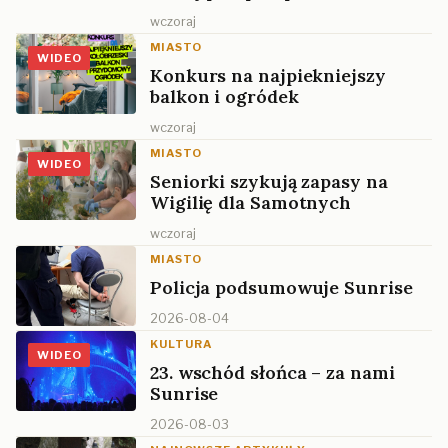
wczoraj
MIASTO
WIDEO
Konkurs na najpiekniejszy
balkon i ogródek
wczoraj
MIASTO
WIDEO
Seniorki szykują zapasy na
Wigilię dla Samotnych
wczoraj
MIASTO
Policja podsumowuje Sunrise
2026-08-04
KULTURA
WIDEO
23. wschód słońca – za nami
Sunrise
2026-08-03