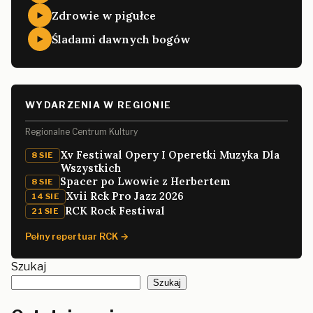
Zdrowie w pigułce
Śladami dawnych bogów
WYDARZENIA W REGIONIE
Regionalne Centrum Kultury
Xv Festiwal Opery I Operetki Muzyka Dla
8 SIE
Wszystkich
Spacer po Lwowie z Herbertem
8 SIE
Xvii Rck Pro Jazz 2026
14 SIE
RCK Rock Festiwal
21 SIE
Pełny repertuar RCK →
Szukaj
Szukaj