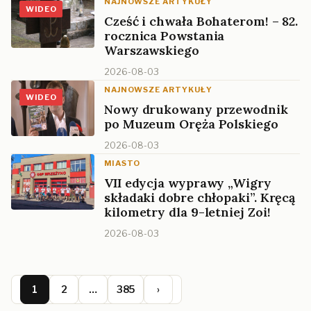
NAJNOWSZE ARTYKUŁY
WIDEO
Cześć i chwała Bohaterom! – 82.
rocznica Powstania
Warszawskiego
2026-08-03
NAJNOWSZE ARTYKUŁY
WIDEO
Nowy drukowany przewodnik
po Muzeum Oręża Polskiego
2026-08-03
MIASTO
VII edycja wyprawy „Wigry
składaki dobre chłopaki”. Kręcą
kilometry dla 9-letniej Zoi!
2026-08-03
1
2
…
385
›