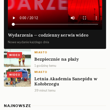
Wydarzenia — codzienny serwis wideo
Nowe wydanie każdego dnia
MIASTO
WIDEO
Bezpiecznie na plaży
1 godzinę temu
MIASTO
WIDEO
Letnia Akademia Sanepidu w
Kołobrzegu
39 minut temu
NAJNOWSZE