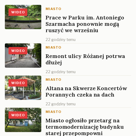
MIASTO
WIDEO
Prace w Parku im. Antoniego
Szarmacha ponownie mogą
ruszyć we wrześniu
22 godziny temu
MIASTO
WIDEO
Remont ulicy Różanej potrwa
dłużej
22 godziny temu
MIASTO
WIDEO
Altana na Skwerze Koncertów
Porannych czeka na dach
22 godziny temu
MIASTO
WIDEO
Miasto ogłosiło przetarg na
termomodernizację budynku
starej przepompowni