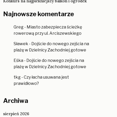
Konkurs na najpiekniejszy balkon i ogródek
Najnowsze komentarze
Greg
-
Miasto zabezpiecza ścieżkę
rowerową przy ul. Arciszewskiego
Sławek
-
Dojście do nowego zejścia na
plażę w Dzielnicy Zachodniej gotowe
Eśka
-
Dojście do nowego zejścia na
plażę w Dzielnicy Zachodniej gotowe
tkg
-
Czy łacha usuwana jest
prawidłowo?
Archiwa
sierpień 2026