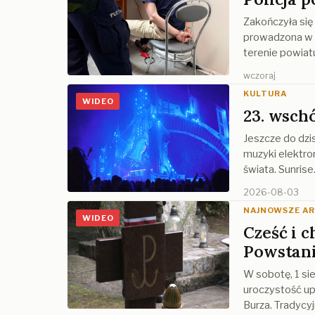
Zakończyła się
prowadzona w 
terenie powiat
wczoraj
KULTURA
WIDEO
23. wsch
Jeszcze do dzi
muzyki elektro
świata. Sunris
2026-08-03
NAJNOWSZE A
WIDEO
Cześć i 
Powstan
W sobotę, 1 sie
uroczystość up
Burza. Tradycyj