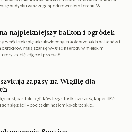
ację budynku wraz zagospodarowaniem terenu. W…
na najpiekniejszy balkon i ogródek
jny właściciele pięknie ukwieconych kołobrzeskich balkonów i
ogródków mają szansę wygrać nagrody w miejskim
arczy zrobić zdjęcie i przesłać…
szykują zapasy na Wigilię dla
ch
ę unosi, na stole ogórków leży stosik, czosnek, koper i liść
iu sen się ziści! – pod takim hasłem kołobrzeskie…
podsumowuje Sunrise