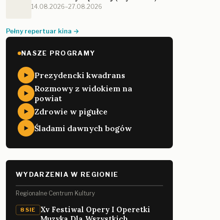
14.08.2026–27.08.2026
Pełny repertuar kina →
NASZE PROGRAMY
Prezydencki kwadrans
Rozmowy z widokiem na
powiat
Zdrowie w pigułce
Śladami dawnych bogów
WYDARZENIA W REGIONIE
Regionalne Centrum Kultury
Xv Festiwal Opery I Operetki
8 SIE
Muzyka Dla Wszystkich