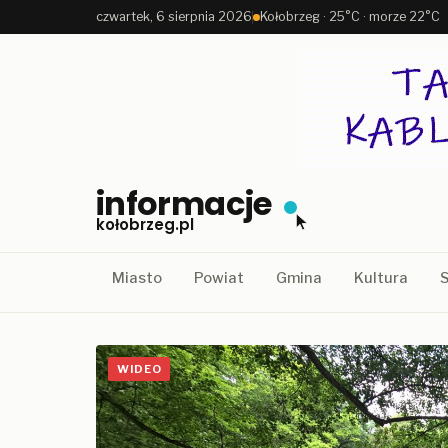
czwartek, 6 sierpnia 2026
Kołobrzeg · 25°C · morze 22°C
informacje
kołobrzeg.pl
Miasto
Powiat
Gmina
Kultura
S
WIDEO