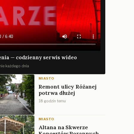
nia — codzienny serwis wideo
ie każdego dnia
MIASTO
Remont ulicy Różanej
potrwa dłużej
18 godzin temu
MIASTO
Altana na Skwerze
Koncertów Porannych