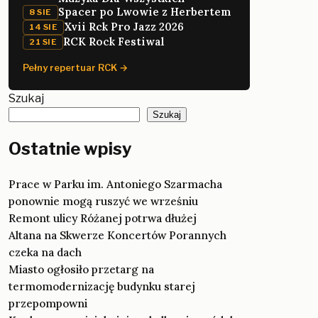
Spacer po Lwowie z Herbertem
8 SIE
Xvii Rck Pro Jazz 2026
14 SIE
RCK Rock Festiwal
21 SIE
Pełny repertuar RCK →
Szukaj
Szukaj
Ostatnie wpisy
Prace w Parku im. Antoniego Szarmacha
ponownie mogą ruszyć we wrześniu
Remont ulicy Różanej potrwa dłużej
Altana na Skwerze Koncertów Porannych
czeka na dach
Miasto ogłosiło przetarg na
termomodernizację budynku starej
przepompowni