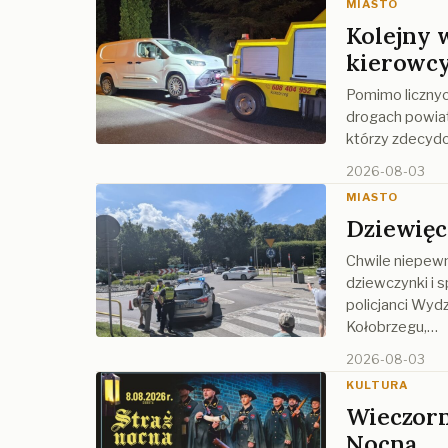
MIASTO
Kolejny 
kierowc
Pomimo licznyc
drogach powiat
którzy zdecydo
2026-08-03
MIASTO
Dziewięc
Chwile niepewno
dziewczynki i 
policjanci Wyd
Kołobrzegu,…
2026-08-03
KULTURA
Wieczorn
Nocną