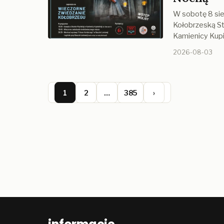
W sobotę 8 sie
Kołobrzeską St
Kamienicy Kup
2026-08-03
1
2
…
385
›