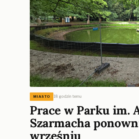
18 godzin temu
MIASTO
Prace w Parku im. 
Szarmacha ponowni
wrześniu