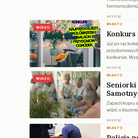
termomoderniz
wczoraj
MIASTO
WIDEO
Konkurs 
Już po raz kole
przydomowych 
konkursie. Wyst
wczoraj
MIASTO
WIDEO
Seniorki 
Samotny
Zapach kopru si
wiśni, o kiszen
wczoraj
MIASTO
Policja 