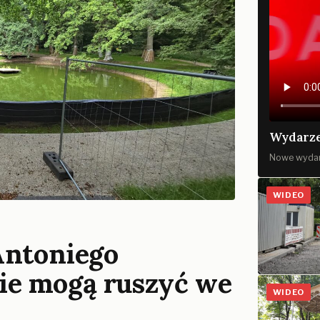
Wydarze
Nowe wydan
WIDEO
Antoniego
e mogą ruszyć we
WIDEO