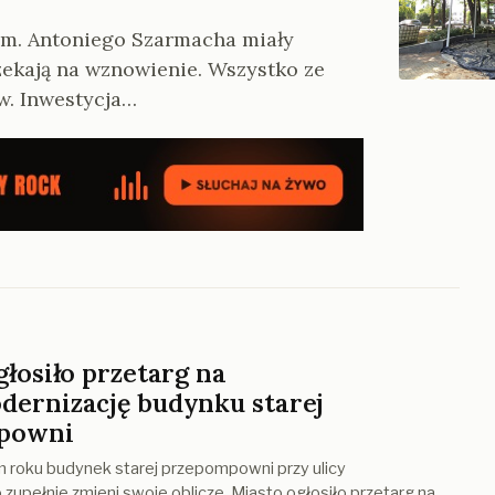
im. Antoniego Szarmacha miały
czekają na wznowienie. Wszystko ze
w. Inwestycja…
głosiło przetarg na
ernizację budynku starej
powni
m roku budynek starej przepompowni przy ulicy
zupełnie zmieni swoje oblicze. Miasto ogłosiło przetarg na