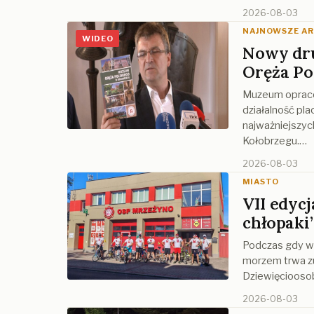
2026-08-03
NAJNOWSZE A
WIDEO
Nowy dr
Oręża Po
Muzeum opraco
działalność pl
najważniejszyc
Kołobrzegu.…
2026-08-03
MIASTO
VII edyc
chłopaki”
Podczas gdy w 
morzem trwa zu
Dziewięciooso
2026-08-03