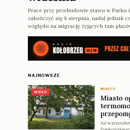
Prace przy przebudowie stawu w Parku 
zakończyć się 8 sierpnia, nadal jednak 
względu na migrację żyjących tam płazó
NAJNOWSZE
MIASTO
WIDEO
Miasto o
termomod
przepom
Już w przyszły
Frankowskiego 