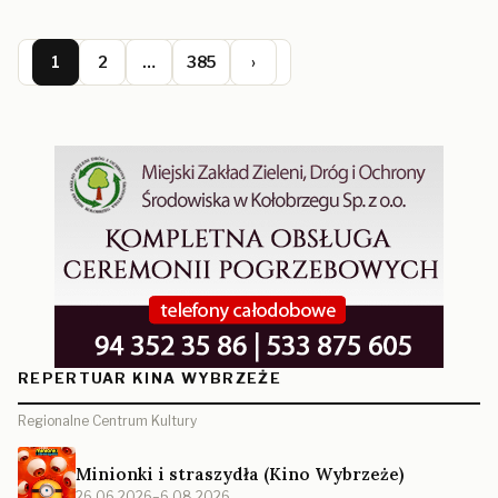
1
2
…
385
›
REPERTUAR KINA WYBRZEŻE
Regionalne Centrum Kultury
Minionki i straszydła (Kino Wybrzeże)
26.06.2026–6.08.2026