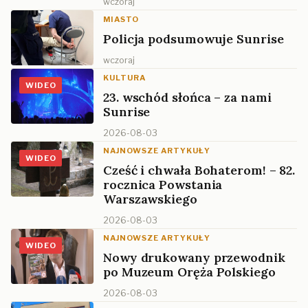
wczoraj
MIASTO
Policja podsumowuje Sunrise
wczoraj
KULTURA
WIDEO
23. wschód słońca – za nami
Sunrise
2026-08-03
NAJNOWSZE ARTYKUŁY
WIDEO
Cześć i chwała Bohaterom! – 82.
rocznica Powstania
Warszawskiego
2026-08-03
NAJNOWSZE ARTYKUŁY
WIDEO
Nowy drukowany przewodnik
po Muzeum Oręża Polskiego
2026-08-03