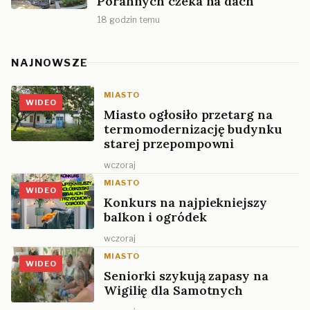
Porannych czeka na dach
18 godzin temu
NAJNOWSZE
MIASTO
WIDEO
Miasto ogłosiło przetarg na
termomodernizację budynku
starej przepompowni
wczoraj
MIASTO
WIDEO
Konkurs na najpiekniejszy
balkon i ogródek
wczoraj
MIASTO
WIDEO
Seniorki szykują zapasy na
Wigilię dla Samotnych