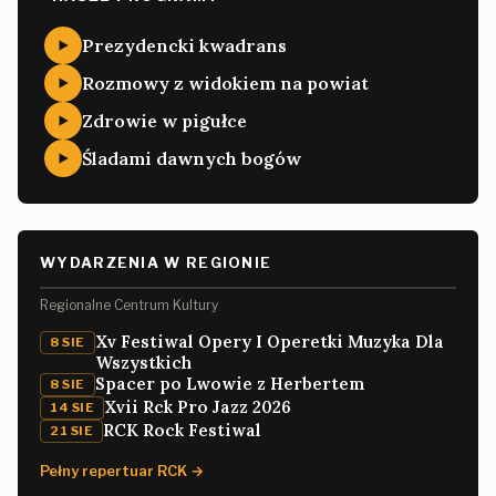
Prezydencki kwadrans
Rozmowy z widokiem na powiat
Zdrowie w pigułce
Śladami dawnych bogów
WYDARZENIA W REGIONIE
Regionalne Centrum Kultury
Xv Festiwal Opery I Operetki Muzyka Dla
8 SIE
Wszystkich
Spacer po Lwowie z Herbertem
8 SIE
Xvii Rck Pro Jazz 2026
14 SIE
RCK Rock Festiwal
21 SIE
Pełny repertuar RCK →