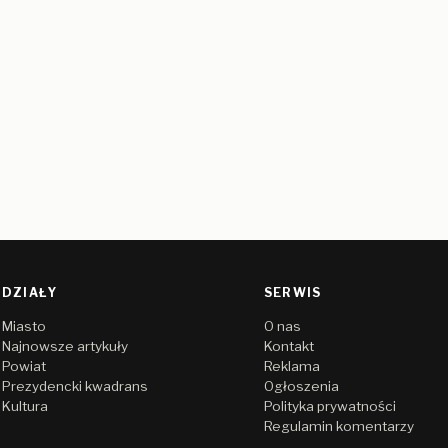
DZIAŁY
SERWIS
Miasto
O nas
Najnowsze artykuły
Kontakt
Powiat
Reklama
Prezydencki kwadrans
Ogłoszenia
Kultura
Polityka prywatności
Regulamin komentarzy