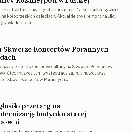
licy Różanej potrwa dłużej
 z kontraktami zawartymi z Zarządami Dzielnic sukcesywnie
 na kołobrzeskich osiedlach. Aktualnie trwa remont na ulicy
k już wiadomo, że…
a Skwerze Koncertów Porannych
 dach
związane z montażem nowej altany na Skwerze Koncertów
 wkrótce muzycy tam występujący zagrają nawet przy
rze. Skwer Koncertów Porannych…
głosiło przetarg na
ernizację budynku starej
powni
m roku budynek starej przepompowni przy ulicy