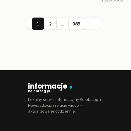
2026-08-03
1
2
…
385
›
informacje
kołobrzeg.pl
Lokalny serwis informacyjny Kołobrzegu.
News, zdjęcia i relacje wideo —
aktualizowane codziennie.