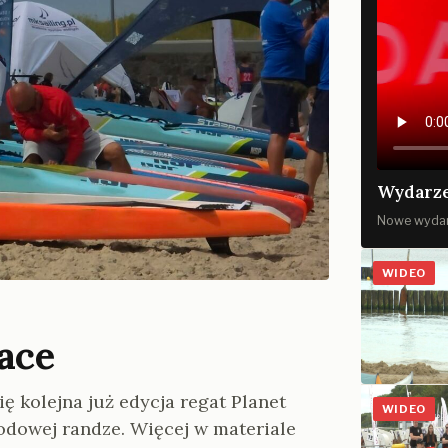
Wydarze
Nowe wydan
WIDEO
ace
ę kolejna już edycja regat Planet
WIDEO
dowej randze. Więcej w materiale