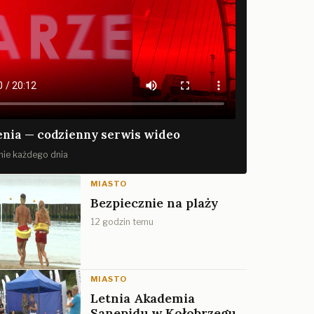
nia — codzienny serwis wideo
ie każdego dnia
MIASTO
Bezpiecznie na plaży
12 godzin temu
MIASTO
Letnia Akademia
Sanepidu w Kołobrzegu