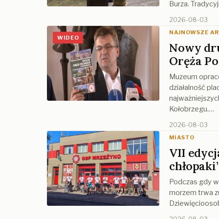
Burza. Tradycyj
2026-08-03
NAJNOWSZE A
WIDEO
Nowy dr
Oręża Po
Muzeum opraco
działalność pl
najważniejszyc
Kołobrzegu.…
2026-08-03
MIASTO
VII edyc
chłopaki”
Podczas gdy w 
morzem trwa zu
Dziewięciooso