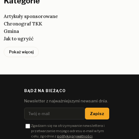
Kategorie
Artykuły sponsorowane
Chronograf TKK
Gmina
Jak to ugryźć
Pokaż więcej
BĄDŹ NA BIEŻĄCO
Newsletter z najważniejszymi newsami dnia.
Zapisz
Zgadzam się na otrzymywanie newslettera i
przetwarzanie mojego adresu e-mail w tym
celu, zgodnie z
polityką prywatności
.