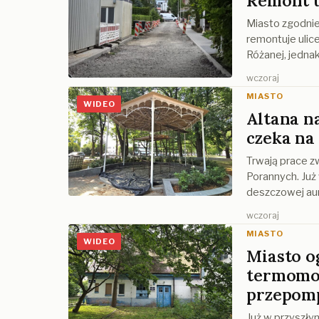
Remont u
Miasto zgodnie
remontuje ulice
Różanej, jedna
wczoraj
MIASTO
WIDEO
Altana n
czeka na
Trwają prace 
Porannych. Już
deszczowej au
wczoraj
MIASTO
WIDEO
Miasto o
termomod
przepom
Już w przyszły