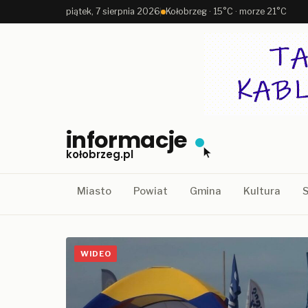
piątek, 7 sierpnia 2026
Kołobrzeg · 15°C · morze 21°C
informacje
kołobrzeg.pl
Miasto
Powiat
Gmina
Kultura
S
WIDEO