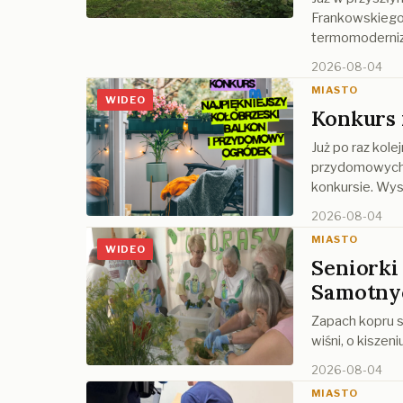
Frankowskiego 
termomoderniz
2026-08-04
MIASTO
WIDEO
Konkurs 
Już po raz kole
przydomowych 
konkursie. Wyst
2026-08-04
MIASTO
WIDEO
Seniorki 
Samotny
Zapach kopru si
wiśni, o kiszen
2026-08-04
MIASTO