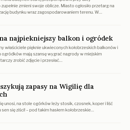
zupełnie zmieni swoje oblicze. Miasto ogłosiło przetarg na
ację budynku wraz zagospodarowaniem terenu. W…
na najpiekniejszy balkon i ogródek
jny właściciele pięknie ukwieconych kołobrzeskich balkonów i
ogródków mają szansę wygrać nagrody w miejskim
arczy zrobić zdjęcie i przesłać…
szykują zapasy na Wigilię dla
ch
ę unosi, na stole ogórków leży stosik, czosnek, koper i liść
iu sen się ziści! – pod takim hasłem kołobrzeskie…