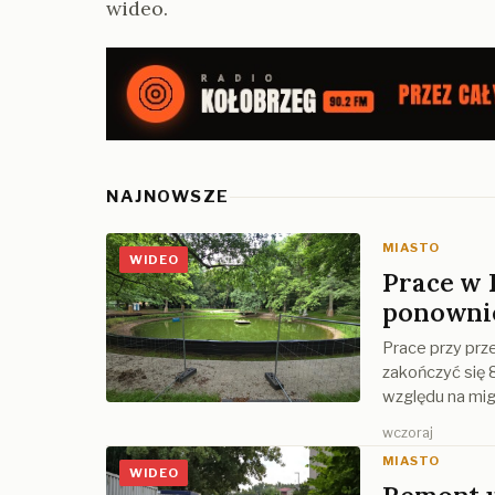
wideo.
NAJNOWSZE
MIASTO
WIDEO
Prace w 
ponownie
Prace przy prz
zakończyć się 
względu na mi
wczoraj
MIASTO
WIDEO