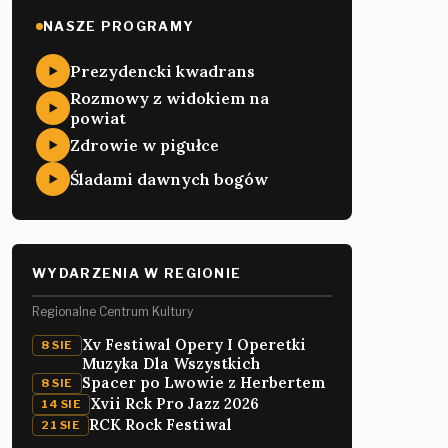
NASZE PROGRAMY
Prezydencki kwadrans
Rozmowy z widokiem na
powiat
Zdrowie w pigułce
Śladami dawnych bogów
WYDARZENIA W REGIONIE
Regionalne Centrum Kultury
Xv Festiwal Opery I Operetki
8 SIE
Muzyka Dla Wszystkich
Spacer po Lwowie z Herbertem
8 SIE
Xvii Rck Pro Jazz 2026
14 SIE
RCK Rock Festiwal
21 SIE