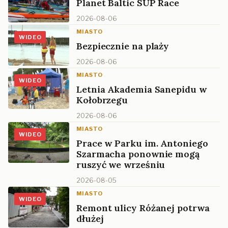
Planet Baltic SUP Race
2026-08-06
MIASTO
WIDEO
Bezpiecznie na plaży
2026-08-06
MIASTO
WIDEO
Letnia Akademia Sanepidu w
Kołobrzegu
2026-08-06
MIASTO
WIDEO
Prace w Parku im. Antoniego
Szarmacha ponownie mogą
ruszyć we wrześniu
2026-08-05
MIASTO
WIDEO
Remont ulicy Różanej potrwa
dłużej