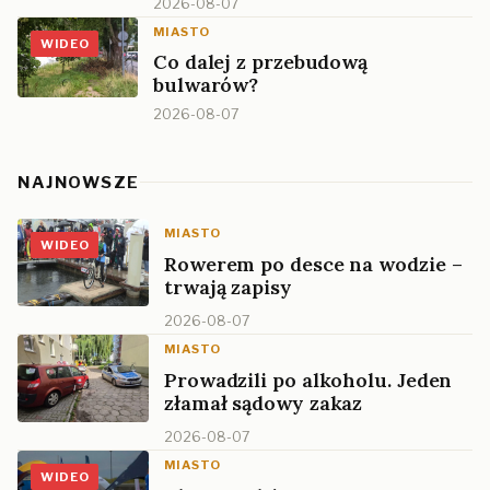
2026-08-07
MIASTO
WIDEO
Co dalej z przebudową
bulwarów?
2026-08-07
NAJNOWSZE
MIASTO
WIDEO
Rowerem po desce na wodzie –
trwają zapisy
2026-08-07
MIASTO
Prowadzili po alkoholu. Jeden
złamał sądowy zakaz
2026-08-07
MIASTO
WIDEO