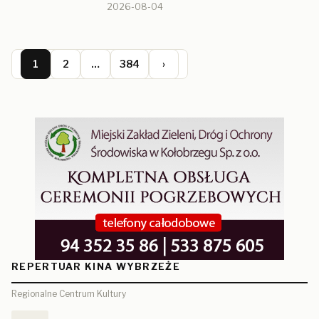
2026-08-04
1
2
…
384
›
REPERTUAR KINA WYBRZEŻE
Regionalne Centrum Kultury