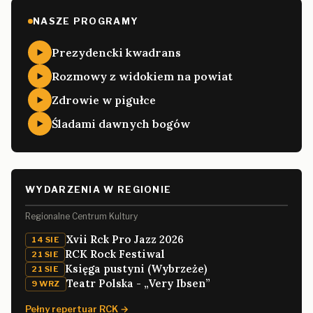
NASZE PROGRAMY
Prezydencki kwadrans
Rozmowy z widokiem na powiat
Zdrowie w pigułce
Śladami dawnych bogów
WYDARZENIA W REGIONIE
Regionalne Centrum Kultury
Xvii Rck Pro Jazz 2026
14 SIE
RCK Rock Festiwal
21 SIE
Księga pustyni (Wybrzeże)
21 SIE
Teatr Polska - „Very Ibsen”
9 WRZ
Pełny repertuar RCK →