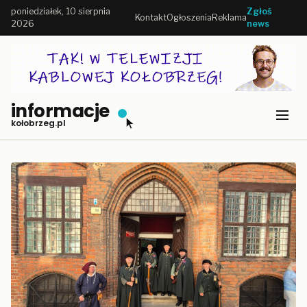
poniedziałek, 10 sierpnia
Zgłoś
Kontakt
Ogłoszenia
Reklama
2026
news
informacje
kołobrzeg.pl