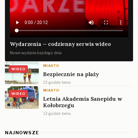
Wydarzenia — codzienny serwis wideo
Nowe wydanie każdego dnia
MIASTO
WIDEO
Bezpiecznie na plaży
13 godzin temu
MIASTO
WIDEO
Letnia Akademia Sanepidu w
Kołobrzegu
13 godzin temu
NAJNOWSZE