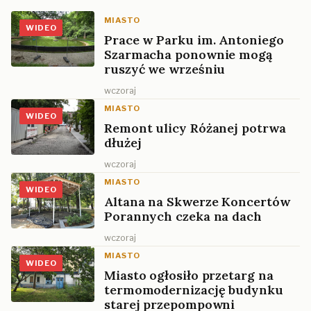
MIASTO
WIDEO
Prace w Parku im. Antoniego
Szarmacha ponownie mogą
ruszyć we wrześniu
wczoraj
MIASTO
WIDEO
Remont ulicy Różanej potrwa
dłużej
wczoraj
MIASTO
WIDEO
Altana na Skwerze Koncertów
Porannych czeka na dach
wczoraj
MIASTO
WIDEO
Miasto ogłosiło przetarg na
termomodernizację budynku
starej przepompowni