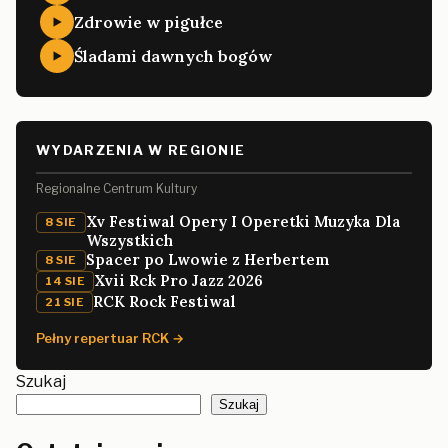
Zdrowie w pigułce
Śladami dawnych bogów
WYDARZENIA W REGIONIE
Regionalne Centrum Kultury
Xv Festiwal Opery I Operetki Muzyka Dla
8 SIE
Wszystkich
Spacer po Lwowie z Herbertem
8 SIE
Xvii Rck Pro Jazz 2026
14 SIE
RCK Rock Festiwal
21 SIE
Pełny repertuar RCK →
Szukaj
Szukaj