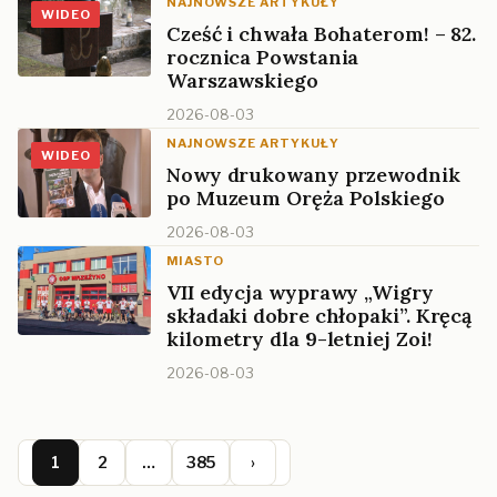
NAJNOWSZE ARTYKUŁY
WIDEO
Cześć i chwała Bohaterom! – 82.
rocznica Powstania
Warszawskiego
2026-08-03
NAJNOWSZE ARTYKUŁY
WIDEO
Nowy drukowany przewodnik
po Muzeum Oręża Polskiego
2026-08-03
MIASTO
VII edycja wyprawy „Wigry
składaki dobre chłopaki”. Kręcą
kilometry dla 9-letniej Zoi!
2026-08-03
1
2
…
385
›